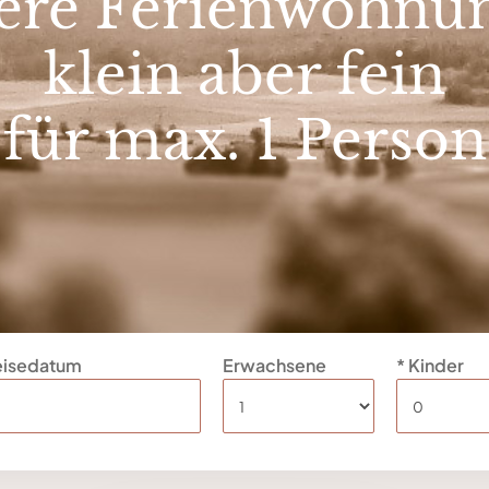
ere Ferienwohnu
klein aber fein
für max. 1 Person
eisedatum
Erwachsene
* Kinder