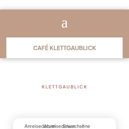
CAFÉ KLETTGAUBLICK
KLETTGAUBLICK
Unsere Ferienwohnungen
mit 2 Schlaf-Zimmern
Anreisedatum
Abreisedatum
Erwachsene
*