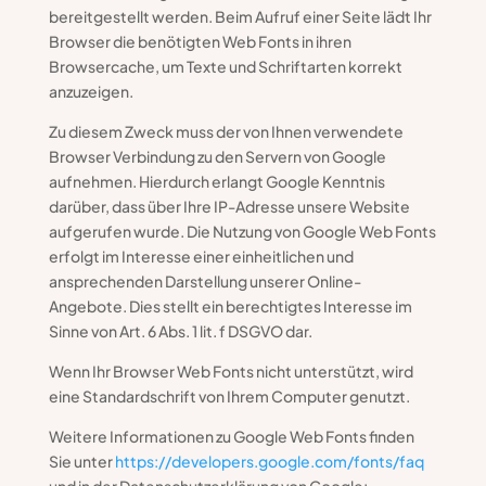
bereitgestellt werden. Beim Aufruf einer Seite lädt Ihr
Browser die benötigten Web Fonts in ihren
Browsercache, um Texte und Schriftarten korrekt
anzuzeigen.
Zu diesem Zweck muss der von Ihnen verwendete
Browser Verbindung zu den Servern von Google
aufnehmen. Hierdurch erlangt Google Kenntnis
darüber, dass über Ihre IP-Adresse unsere Website
aufgerufen wurde. Die Nutzung von Google Web Fonts
erfolgt im Interesse einer einheitlichen und
ansprechenden Darstellung unserer Online-
Angebote. Dies stellt ein berechtigtes Interesse im
Sinne von Art. 6 Abs. 1 lit. f DSGVO dar.
Wenn Ihr Browser Web Fonts nicht unterstützt, wird
eine Standardschrift von Ihrem Computer genutzt.
Weitere Informationen zu Google Web Fonts finden
Sie unter
https://developers.google.com/fonts/faq