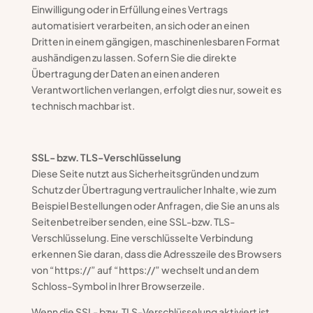
Einwilligung oder in Erfüllung eines Vertrags
automatisiert verarbeiten, an sich oder an einen
Dritten in einem gängigen, maschinenlesbaren Format
aushändigen zu lassen. Sofern Sie die direkte
Übertragung der Daten an einen anderen
Verantwortlichen verlangen, erfolgt dies nur, soweit es
technisch machbar ist.
SSL- bzw. TLS-Verschlüsselung
Diese Seite nutzt aus Sicherheitsgründen und zum
Schutz der Übertragung vertraulicher Inhalte, wie zum
Beispiel Bestellungen oder Anfragen, die Sie an uns als
Seitenbetreiber senden, eine SSL-bzw. TLS-
Verschlüsselung. Eine verschlüsselte Verbindung
erkennen Sie daran, dass die Adresszeile des Browsers
von “https://” auf “https://” wechselt und an dem
Schloss-Symbol in Ihrer Browserzeile.
Wenn die SSL- bzw. TLS-Verschlüsselung aktiviert ist,