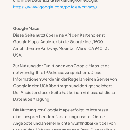
und in der Datenschutzerklärung von Google:
https://www.google.com/policies/privacy/
.
Google Maps
Diese Seite nutzt über eine API den Kartendienst
Google Maps. Anbieter ist die Google Inc., 1600
Amphitheatre Parkway, Mountain View, CA 94043,
USA.
Zur Nutzung der Funktionen von Google Maps ist es
notwendig, Ihre IP Adresse zu speichern. Diese
Informationen werden in der Regel an einen Server von
Google in den USA übertragen und dort gespeichert.
Der Anbieter dieser Seite hat keinen Einfluss auf diese
Datenübertragung.
Die Nutzung von Google Maps erfolgt im Interesse
einer ansprechenden Darstellung unserer Online-
Angebote und an einer leichten Auffindbarkeit der von
uns auf der Website angegebenen Orte. Dies stellt ein