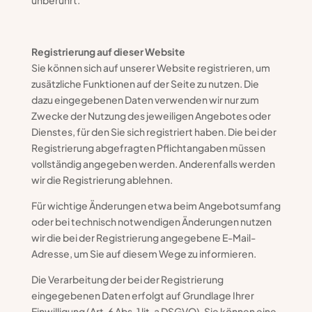
unberührt.
Registrierung auf dieser Website
Sie können sich auf unserer Website registrieren, um
zusätzliche Funktionen auf der Seite zu nutzen. Die
dazu eingegebenen Daten verwenden wir nur zum
Zwecke der Nutzung des jeweiligen Angebotes oder
Dienstes, für den Sie sich registriert haben. Die bei der
Registrierung abgefragten Pflichtangaben müssen
vollständig angegeben werden. Anderenfalls werden
wir die Registrierung ablehnen.
Für wichtige Änderungen etwa beim Angebotsumfang
oder bei technisch notwendigen Änderungen nutzen
wir die bei der Registrierung angegebene E-Mail-
Adresse, um Sie auf diesem Wege zu informieren.
Die Verarbeitung der bei der Registrierung
eingegebenen Daten erfolgt auf Grundlage Ihrer
Einwilligung (Art. 6 Abs. 1 lit. a DSGVO). Sie können eine