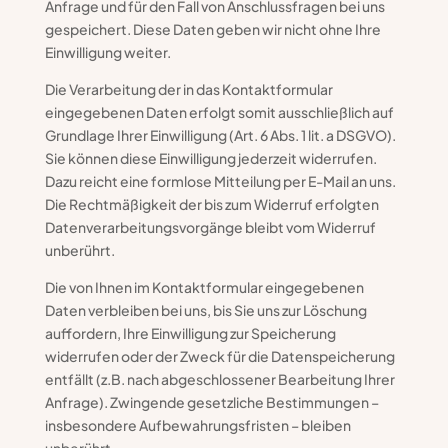
Anfrage und für den Fall von Anschlussfragen bei uns
gespeichert. Diese Daten geben wir nicht ohne Ihre
Einwilligung weiter.
Die Verarbeitung der in das Kontaktformular
eingegebenen Daten erfolgt somit ausschließlich auf
Grundlage Ihrer Einwilligung (Art. 6 Abs. 1 lit. a DSGVO).
Sie können diese Einwilligung jederzeit widerrufen.
Dazu reicht eine formlose Mitteilung per E-Mail an uns.
Die Rechtmäßigkeit der bis zum Widerruf erfolgten
Datenverarbeitungsvorgänge bleibt vom Widerruf
unberührt.
Die von Ihnen im Kontaktformular eingegebenen
Daten verbleiben bei uns, bis Sie uns zur Löschung
auffordern, Ihre Einwilligung zur Speicherung
widerrufen oder der Zweck für die Datenspeicherung
entfällt (z.B. nach abgeschlossener Bearbeitung Ihrer
Anfrage). Zwingende gesetzliche Bestimmungen –
insbesondere Aufbewahrungsfristen – bleiben