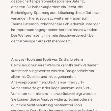
gespeicherten personenbezogenen Daten zu
erhalten. Sie haben außerdem ein Recht, die
Berichtigung, Sperrung oder Löschung dieser Daten zu
verlangen. Hierzu sowie zu weiteren Fragen zum
Thema Datenschutz können Sie sich jederzeit unter der
im Impressum angegebenen Adresse an uns wenden.
Des Weiteren steht Ihnen ein Beschwerderecht bei
der zuständigen Aufsichtsbehörde zu.
Analyse-Tools und Tools von Drittanbietern
Beim Besuch unserer Website kann Ihr Surf-Verhalten
statistisch ausgewertet werden. Das geschieht vor
allem mit Cookies und mit sogenannten
Analyseprogrammen. Die Analyse Ihres Surf-
Verhaltens erfolgt in der Regel anonym; das Surf-
Verhalten kann nicht zu Ihnen zurückverfolgt werden.
Sie können dieser Analyse widersprechen oder sie
durch die Nichtbenutzung bestimmter Tools
verhindern. Detaillierte Informationen dazu finden Sie