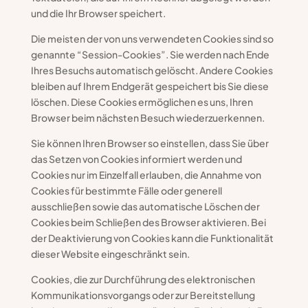
und die Ihr Browser speichert.
Die meisten der von uns verwendeten Cookies sind so
genannte “Session-Cookies”. Sie werden nach Ende
Ihres Besuchs automatisch gelöscht. Andere Cookies
bleiben auf Ihrem Endgerät gespeichert bis Sie diese
löschen. Diese Cookies ermöglichen es uns, Ihren
Browser beim nächsten Besuch wiederzuerkennen.
Sie können Ihren Browser so einstellen, dass Sie über
das Setzen von Cookies informiert werden und
Cookies nur im Einzelfall erlauben, die Annahme von
Cookies für bestimmte Fälle oder generell
ausschließen sowie das automatische Löschen der
Cookies beim Schließen des Browser aktivieren. Bei
der Deaktivierung von Cookies kann die Funktionalität
dieser Website eingeschränkt sein.
Cookies, die zur Durchführung des elektronischen
Kommunikationsvorgangs oder zur Bereitstellung