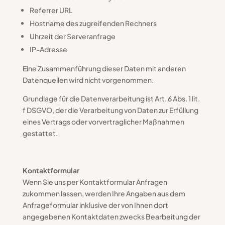
Referrer URL
Hostname des zugreifenden Rechners
Uhrzeit der Serveranfrage
IP-Adresse
Eine Zusammenführung dieser Daten mit anderen
Datenquellen wird nicht vorgenommen.
Grundlage für die Datenverarbeitung ist Art. 6 Abs. 1 lit.
f DSGVO, der die Verarbeitung von Daten zur Erfüllung
eines Vertrags oder vorvertraglicher Maßnahmen
gestattet.
Kontaktformular
Wenn Sie uns per Kontaktformular Anfragen
zukommen lassen, werden Ihre Angaben aus dem
Anfrageformular inklusive der von Ihnen dort
angegebenen Kontaktdaten zwecks Bearbeitung der