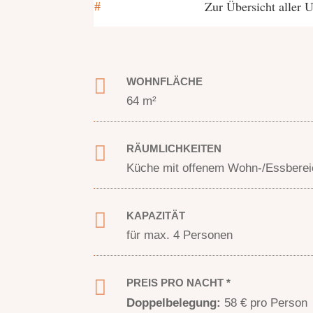
Zur Übersicht aller U
#

WOHNFLÄCHE
64 m²

RÄUMLICHKEITEN
Küche mit offenem Wohn-/Essberei

KAPAZITÄT
für max. 4 Personen

PREIS PRO NACHT *
Doppelbelegung:
58 € pro Person