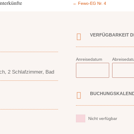
nterkünfte
←
Fewo-EG Nr. 4

VERFÜGBARKEIT D
Anreisedatum
Abreiseda
ch, 2 Schlafzimmer, Bad

BUCHUNGSKALEN
Nicht verfügbar