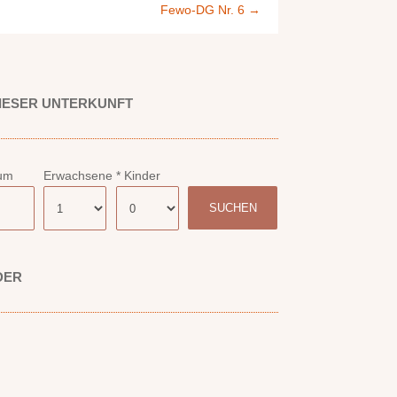
Fewo-DG Nr. 6
→
IESER UNTERKUNFT
tum
Erwachsene
* Kinder
DER